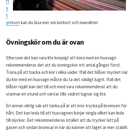
rt
s
t
yrelsen
kan du läsa mer om körkort och maxvikter.
Övningskör om du är ovan
Eftersom det kan vara lite knepigt att köra med en husvagn
rekommenderas det att du övningskör ett antal gånger först.
Träna på att backa och kör i olika väder. Ifall det blåser mycket när
du kör med en husvagn måste du ta det väldigt lugnt. Ifall det
blåser rejält kan det till och med vara rekommenderat att du
stannar en stund och väntar tills vädret lugnar sig lite.
En annan viktig sak att tänka på är att inte trycka på bromsen för
hårt. Det kan leda till att husvagnen börjar vingla vilket kan leda
till olyckor. Det rekommenderas istället att du trycker lätt på
gasen och sedan bromsar in när du känner att läget är mer stabilt.