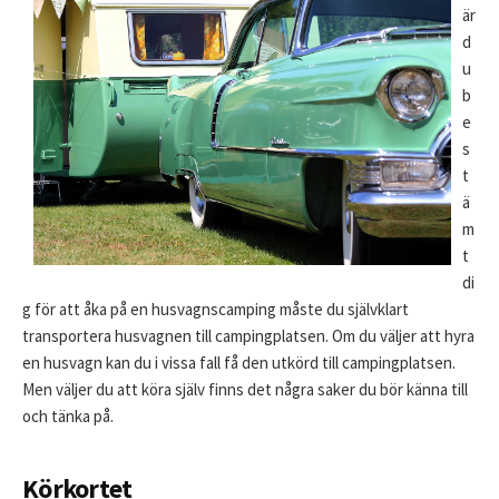
är
d
u
b
e
s
t
ä
m
t
di
g för att åka på en husvagnscamping måste du självklart
transportera husvagnen till campingplatsen. Om du väljer att hyra
en husvagn kan du i vissa fall få den utkörd till campingplatsen.
Men väljer du att köra själv finns det några saker du bör känna till
och tänka på.
Körkortet