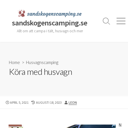
Skip
to
content
sandskogenscamping.se
Search
Men
Toggle
Allt om att campa i tält, husvagn och mer
Home
>
Husvagnscamping
Köra med husvagn
PUBLISHED
LAST
AUTHOR
APRIL 5, 2021
AUGUSTI 18, 2023
LEON
DATE
MODIFIED
DATE
N