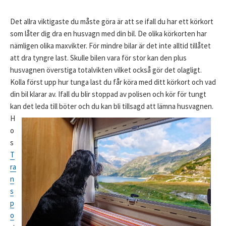
Det allra viktigaste du måste göra är att se ifall du har ett körkort
som låter dig dra en husvagn med din bil. De olika körkorten har
nämligen olika maxvikter. För mindre bilar är det inte alltid tillåtet
att dra tyngre last. Skulle bilen vara för stor kan den plus
husvagnen överstiga totalvikten vilket också gör det olagligt.
Kolla först upp hur tunga last du får köra med ditt körkort och vad
din bil klarar av. Ifall du blir stoppad av polisen och kör för tungt
kan det leda till böter och du kan bli tillsagd at
t lämna husvagnen.
H
o
s
T
ra
n
s
p
o