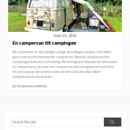
mars 10, 2025
En campervan till campingen
På sommaren är det väldigt vanligt att många campar. Och detta
görs med stor fördel med en campervan. Med en campervan blir
campingen bekväm och trevlig. På Holmgrens erbjuder de olika typer
av campervans, läs mer om campervan på holmgrens bil och hitta
en som passar dina behov bäst. Är det svårt att välja vilken
campervan du ska ha kan...
CATEGORIES
HUSVAGNSCAMPING
Search
Search