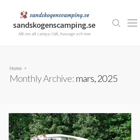
Skip
to
content
sandskogenscamping.se
Search
Men
Toggle
Allt om att campa i tält, husvagn och mer
Home
>
Monthly Archive:
mars, 2025