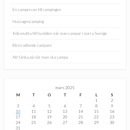
En campervan till campingen
Husvagnscamping
Köksmatta till husbilen när man campar i norra Sverige
Bli en odlande campare
Att tänka på när man ska campa
mars 2025
M
T
O
T
F
L
S
1
2
3
4
5
6
7
8
9
10
11
12
13
14
15
16
17
18
19
20
21
22
23
24
25
26
27
28
29
30
31