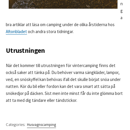
n
g
a
bra artiklar att läsa om camping under de olika årstiderna hos
Aftonbladet
och andra stora tidningar.
Utrustningen
När det kommer till utrustningen för vintercamping finns det
också saker att tänka på. Du behöver varma sängkläder, lampor,
ved, en snöskyffel kan behövas ifall det skulle börjat snöa under
natten. Kör du bil eller fordon kan det vara smart att sätta på
snökedjor på däcken. Sist men inte minst får du inte glömma bort
att ta med dig tändare eller tändstickor.
Categories:
Husvagnscamping