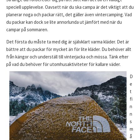
speciell upplevelse. Oavsett när du ska campa är det viktigt att du
planerar noga och packar rätt, det gäller även vintercamping. Vad
du packar kan dock se lite annorlunda ut jämfört med när du
campar på sommaren.
Det första du måste ta med dig är självklart varma kläder. Det är
bättre att du packar för mycket än för lite kläder. Du behöver allt
från kängor och underställ till vinterjacka och mössa. Tänk efter
på vad du behöver för utomhusakti
viteter för kallare väder.
D
e
t
fi
n
n
s
m
å