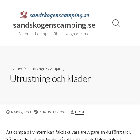
Skip
to
content
sandskogenscamping.se
Search
Men
Toggle
Allt om att campa i tält, husvagn och mer
Home
>
Husvagnscamping
Utrustning och kläder
PUBLISHED
LAST
AUTHOR
MARS 9, 2021
AUGUSTI 18, 2023
LEON
DATE
MODIFIED
DATE
Att campa på vintern kan faktiskt vara trevligare än du först tror.
Så länge du förbereder dig på rätt sätt kan det bli en väldigt