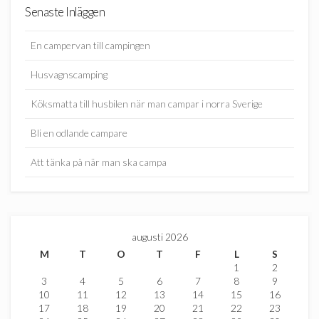
Senaste Inläggen
En campervan till campingen
Husvagnscamping
Köksmatta till husbilen när man campar i norra Sverige
Bli en odlande campare
Att tänka på när man ska campa
augusti 2026
M
T
O
T
F
L
S
1
2
3
4
5
6
7
8
9
10
11
12
13
14
15
16
17
18
19
20
21
22
23