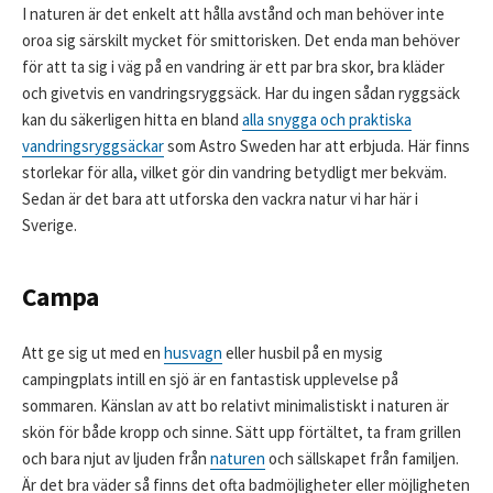
I naturen är det enkelt att hålla avstånd och man behöver inte
oroa sig särskilt mycket för smittorisken. Det enda man behöver
för att ta sig i väg på en vandring är ett par bra skor, bra kläder
och givetvis en vandringsryggsäck. Har du ingen sådan ryggsäck
kan du säkerligen hitta en bland
alla snygga och praktiska
vandringsryggsäckar
som Astro Sweden har att erbjuda. Här finns
storlekar för alla, vilket gör din vandring betydligt mer bekväm.
Sedan är det bara att utforska den vackra natur vi har här i
Sverige.
Campa
Att ge sig ut med en
husvagn
eller husbil på en mysig
campingplats intill en sjö är en fantastisk upplevelse på
sommaren. Känslan av att bo relativt minimalistiskt i naturen är
skön för både kropp och sinne. Sätt upp förtältet, ta fram grillen
och bara njut av ljuden från
naturen
och sällskapet från familjen.
Är det bra väder så finns det ofta badmöjligheter eller möjligheten