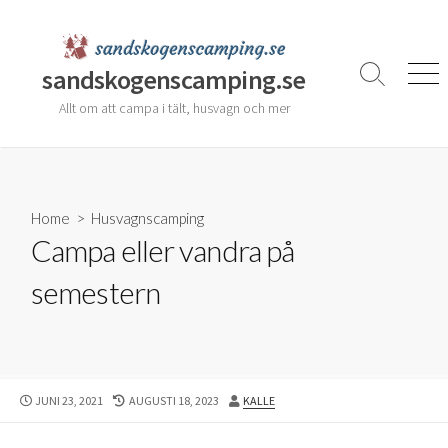
Skip
to
content
sandskogenscamping.se
Search
Men
Toggle
Allt om att campa i tält, husvagn och mer
Home
>
Husvagnscamping
Campa eller vandra på
semestern
PUBLISHED
LAST
AUTHOR
JUNI 23, 2021
AUGUSTI 18, 2023
KALLE
DATE
MODIFIED
DATE