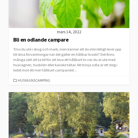
mars 14, 2022
Bli en odlande campare
Trivs du ute i skog och mark, men känner att du inte riktigt lever upp
till dina förväntningar när det gäller en hållbar livsstil? Det finns
många sätt att ta till för att leva ett hållbart liv när du är ute med
husvagnen, husbilen eller kanske tältar. Att börja odla är ett steg i
ledet mot ett mer hållbart campande!...
CATEGORIES
HUSVAGNSCAMPING