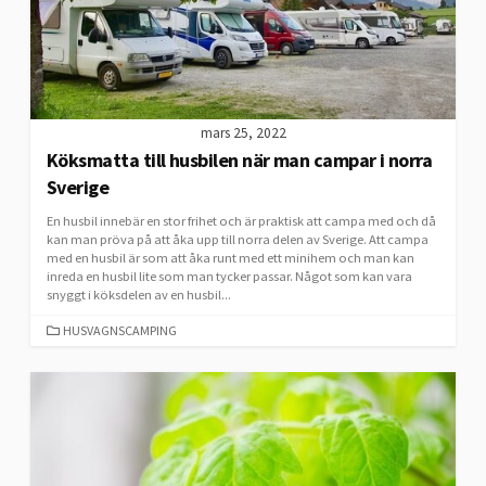
mars 25, 2022
Köksmatta till husbilen när man campar i norra
Sverige
En husbil innebär en stor frihet och är praktisk att campa med och då
kan man pröva på att åka upp till norra delen av Sverige. Att campa
med en husbil är som att åka runt med ett minihem och man kan
inreda en husbil lite som man tycker passar. Något som kan vara
snyggt i köksdelen av en husbil...
CATEGORIES
HUSVAGNSCAMPING