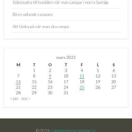
Köksmatta till husbilen när man campar i norra Sverige
Bli en odlande campare
Att tänka på när man ska campa
mars 2022
M
T
O
T
F
L
S
1
2
3
4
5
6
7
8
9
10
11
12
13
14
15
16
17
18
19
20
21
22
23
24
25
26
27
28
29
30
31
« jan
nov »
©2026
sandskogenscamping.se