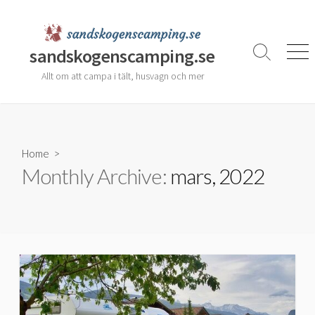
Skip
to
content
sandskogenscamping.se
Search
Men
Toggle
Allt om att campa i tält, husvagn och mer
Home
>
Monthly Archive:
mars, 2022